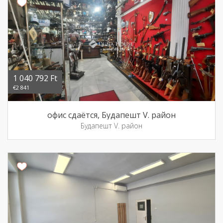
1 040 792 Ft
€2 841
офис сдаётся, Будапешт V. район
Будапешт V. район