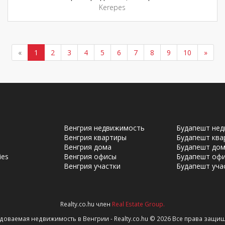
Kerepes
«
1
2
3
4
5
6
7
8
9
10
»
Венгрия недвижимость
Будапешт не
Венгрия квартиры
Будапешт ква
Венгрия дома
Будапешт до
ies
Венгрия офисы
Будапешт оф
Венгрия участки
Будапешт уча
Realty.co.hu член
Real Estate Group.
aw
доваемая недвижимость в Венгрии - Realty.co.hu © 2026 Все права защи