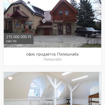
215 000 000 Ft
€586 790
офис продаётся, Пилишчаба
Пилишчаба