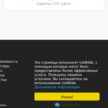
Будапешт XVIII. район
Эта страница использует cookies, с
движимость
Russian
помощью которых могут быть
ртиры
предоставлены более эффективные
ма
услуги. Пользуясь нашими
исы
услугами, Вы соглашаетесь на
стки
использование cookies.
Дальнейшая информация
Понял!
щены