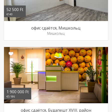
52 500 Ft
€143
офис сдаётся, Мишкольц
Мишкольц
1 900 000 Ft
€5 186
офис сдаётся, Будапешт XVIII. район