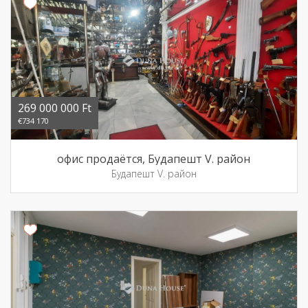
269 000 000 Ft
€734 170
офис продаётся, Будапешт V. район
Будапешт V. район