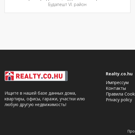
Будапешт VI. район
Realty.co.hu
Импрессум
Контакты
Ищите в нашей базе данных дома,
Правила Cook
квартиры, офисы, гаражи, участки илю
Privacy policy
любую другую недвижимость!
Cookie Consent plugin for the EU cookie l
Про