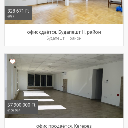
328 671 Ft
€897
офис сдаётся, Будапешт II. район
Будапешт II. район
57 900 000 Ft
€158 024
офис продаётся, Kerepes