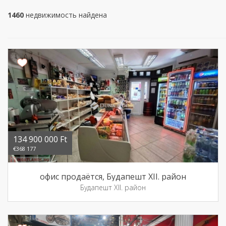
1460
недвижимость найдена
134 900 000 Ft
€368 177
офис продаётся, Будапешт XII. район
Будапешт XII. район