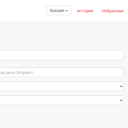
Russian
история
Избранные