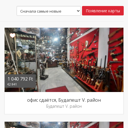
Появление карты
1 040 792 Ft
€2 841
офис сдаётся, Будапешт V. район
Будапешт V. район