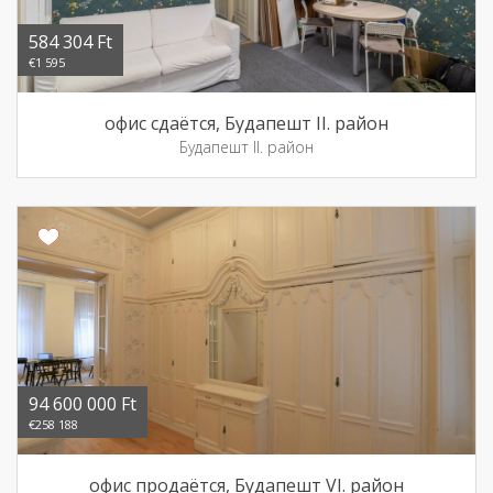
584 304 Ft
€1 595
офис сдаётся, Будапешт II. район
Будапешт II. район
94 600 000 Ft
€258 188
офис продаётся, Будапешт VI. район