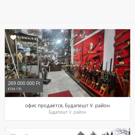
269 000 000 Ft
€734 170
офис продаётся, Будапешт V. район
Будапешт V. район