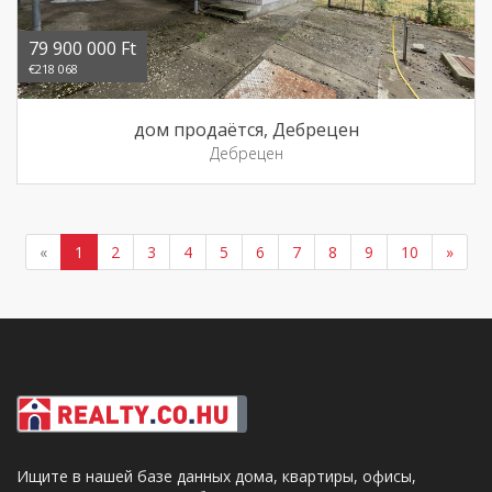
79 900 000 Ft
€218 068
дом продаётся, Дебрецен
Дебрецен
«
1
2
3
4
5
6
7
8
9
10
»
Ищите в нашей базе данных дома, квартиры, офисы,