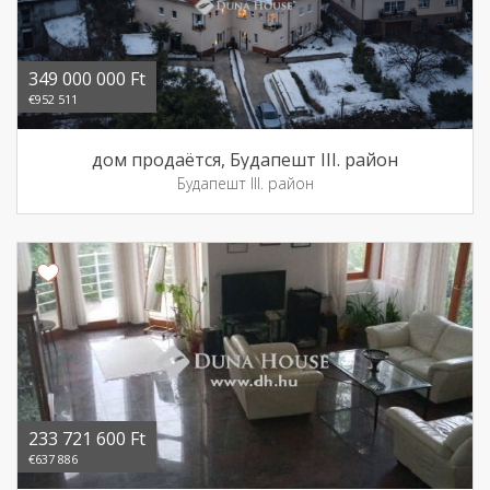
349 000 000 Ft
€952 511
дом продаётся, Будапешт III. район
Будапешт III. район
233 721 600 Ft
€637 886