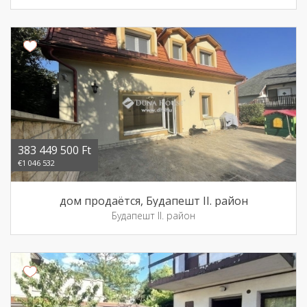
383 449 500 Ft
€1 046 532
дом продаётся, Будапешт II. район
Будапешт II. район