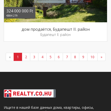
324 000 000 Ft
€884 279
дом продаётся, Будапешт II. район
Будапешт II. район
«
1
2
3
4
5
6
7
8
9
10
»
Ищите в нашей базе данных дома, квартиры, офисы,