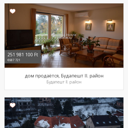
251 981 100 Ft
€687 721
дом продаётся, Будапешт II. район
Будапешт II. район