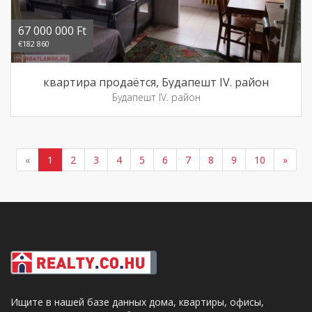
67 000 000 Ft
€182 860
квартира продаётся, Будапешт IV. район
Будапешт IV. район
«
1
2
3
4
5
6
7
8
9
10
»
Ищите в нашей базе данных дома, квартиры, офисы,