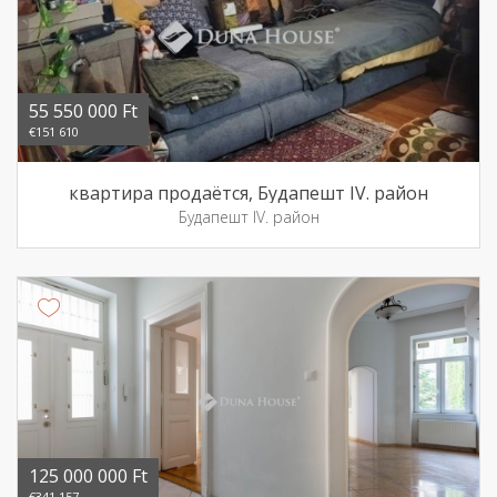
55 550 000 Ft
€151 610
квартира продаётся, Будапешт IV. район
Будапешт IV. район
125 000 000 Ft
€341 157