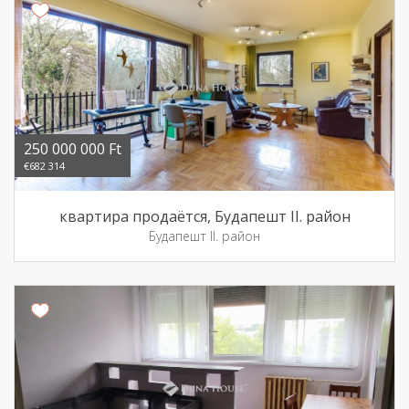
250 000 000 Ft
€682 314
квартира продаётся, Будапешт II. район
Будапешт II. район