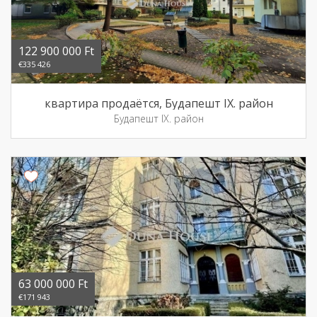
122 900 000 Ft
€335 426
квартира продаётся, Будапешт IX. район
Будапешт IX. район
63 000 000 Ft
€171 943